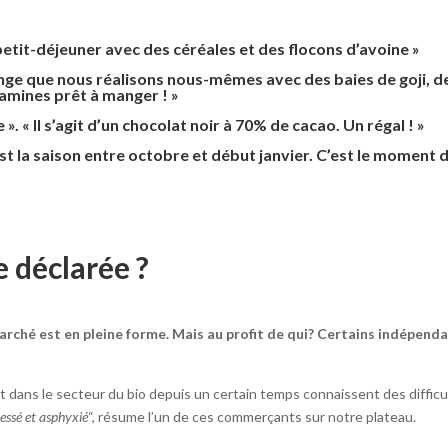
 petit-déjeuner avec des céréales et des flocons d’avoine »
lange que nous réalisons nous-mêmes avec des baies de goji, 
tamines prêt à manger ! »
. « Il s’agit d’un chocolat noir à 70% de cacao. Un régal ! »
’est la saison entre octobre et début janvier. C’est le moment d’
e déclarée ?
 marché est en pleine forme. Mais au profit de qui? Certains indépe
dans le secteur du bio depuis un certain temps connaissent des difficul
essé et asphyxié
“, résume l’un de ces commerçants sur notre plateau.