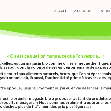
ACCUEIL
A PROPOS
PRODUI
« On est ce que l’on mange, ce que l’on respire… »
Bruxelles, est un magasin bio comme on les aime : authentique,
Eissaoui, dont la volonté de se réinventer émane de sa perso
a été nourri aux aliments naturels, bruts, que l’on prépare mais
la gastronomie où, là aussi, l’authenticité prime à travers des
ette époque, jusqu’au moment où j’ai eu envie de lancer le mi
r est le premier magasin bio à proposer autant de produits en 
s produits ménagers. « Nous sommes vraiment très branchés 
éro déchet, plus de fraîcheur, des prix plus légers… »