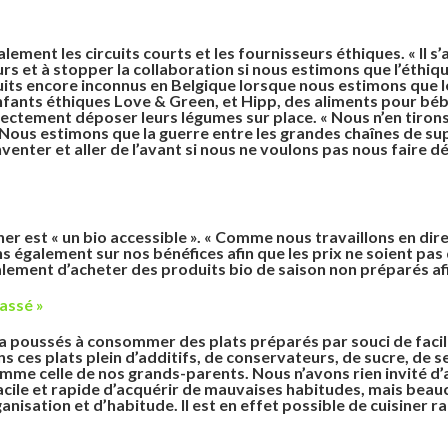
lement les circuits courts et les fournisseurs éthiques. « Il s’
s et à stopper la collaboration si nous estimons que l’éthique
duits encore inconnus en Belgique lorsque nous estimons que l
nfants éthiques Love & Green, et Hipp, des aliments pour b
rectement déposer leurs légumes sur place. « Nous n’en tirons
e. Nous estimons que la guerre entre les grandes chaînes de 
nventer et aller de l’avant si nous ne voulons pas nous faire dé
ner est « un bio accessible ». « Comme nous travaillons en di
 également sur nos bénéfices afin que les prix ne soient pas 
alement d’acheter des produits bio de saison non préparés afin
passé »
s a poussés à consommer des plats préparés par souci de faci
 ces plats plein d’additifs, de conservateurs, de sucre, de se
omme celle de nos grands-parents. Nous n’avons rien invité d’
 facile et rapide d’acquérir de mauvaises habitudes, mais beauc
ganisation et d’habitude. Il est en effet possible de cuisiner