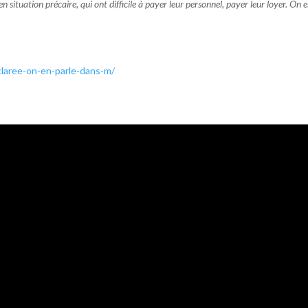
en situation précaire, qui ont difficile à payer leur personnel, payer leur loyer. On 
claree-on-en-parle-dans-m/