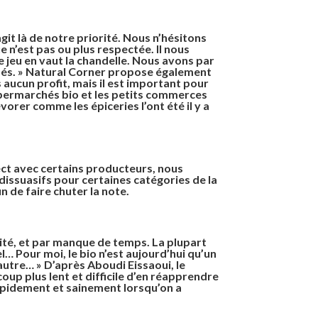
agit là de notre priorité. Nous n’hésitons
 n’est pas ou plus respectée. Il nous
e jeu en vaut la chandelle. Nous avons par
ébés. » Natural Corner propose également
 aucun profit, mais il est important pour
supermarchés bio et les petits commerces
vorer comme les épiceries l’ont été il y a
rect avec certains producteurs, nous
dissuasifs pour certaines catégories de la
 de faire chuter la note.
lité, et par manque de temps. La plupart
l… Pour moi, le bio n’est aujourd’hui qu’un
autre… » D’après Aboudi Eissaoui, le
oup plus lent et difficile d’en réapprendre
 rapidement et sainement lorsqu’on a