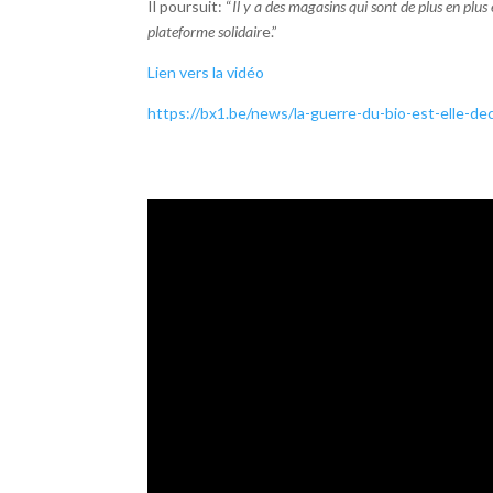
Il poursuit: “
Il y a des magasins qui sont de plus en plus 
plateforme solidair
e.”
Lien vers la vidéo
https://bx1.be/news/la-guerre-du-bio-est-elle-de