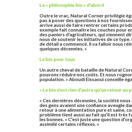
La « philosophie bio » d’abord
Outre le vrac, Natural Corner privilégie éga
pas à poser des questions à nos fournisseur
arrive aussi de faire rentrer certains pro
exemple fait connaître les couches pour e
des paniers d’agriculteurs, qui viennent di
nous de soutenir les initiatives de ce typ
de détail a commencé. Il va falloir nous réi
quelques décennies. »
Le bio pour tous
Un autre cheval de bataille de Natural Cor
pouvons réduire nos coûts. Et nous rognons
population. » Aboudi Eissaoui conseille ég
« Le bio n’est rien d’autre qu’un retour au 
« Ces dernières décennies, la société nou
des gens avaient une confiance aveugle dans
retour à une alimentation pure et saine, c
problème tient aussi au fait qu’il est très
les bonnes. « C’est juste une question d’or
assimilé certains réflexes. »