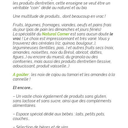
les produits d’entretien, cette enseigne se veut être un
véritable “coin”
dédié au naturel et au bio.
Une multitude de produits… dont beaucoup en vrac !
Fruits, légumes, fromages, viandes, oeufs et pains frais
du jour (pas de pain les dimanches et jours fériés)
La spécialité du
Natural Corner
est sans aucun doute
le
vrac
! Le choix est impressionnant et très varié. Vous y
trouverez des céréales (riz, quinoa, boulgour…),
légumineuses (lentilles, pois…) et autres fruits secs (noix,
amandes, noisettes, noix du Brésil, abricot, dattes,
figues…) ou encore du muesli, du granola ou des
confiseries, mais aussi des produits d’entretien (lessive,
adoucissant, produit vaisselle…)
A goûter
: les noix de cajou au tamari et les amandes à la
cannelle !
Et encore…
– Un vaste choix également de produits sans gluten,
sans lactose et sans sucre, ainsi que des compléments
alimentaires.
– Espace spécial dédié aux bébés : laits, petits pots,
couches…
– Sélection de bières et de vins